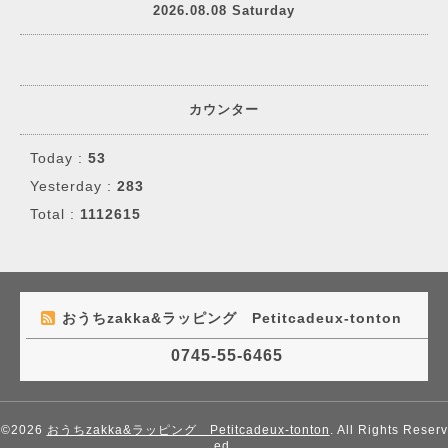
2026.08.08 Saturday
カウンター
Today :
53
Yesterday :
283
Total :
1112615
おうちzakka&ラッピング Petitcadeux-tonton
0745-55-6465
©2026
おうちzakka&ラッピング Petitcadeux-tonton
. All Rights Reserv
ed.