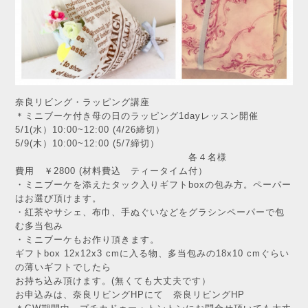
奈良リビング・ラッピング講座
＊ミニブーケ付き母の日のラッピング1dayレッスン開催
5/1(水）10:00~12:00 (4/26締切）
5/9(木）10:00~12:00 (5/7締切）
各４名様
費用 ￥2800 (材料費込 ティータイム付）
・ミニブーケを添えたタック入りギフトboxの包み方。ペーパー
はお選び頂けます。
・紅茶やサシェ、布巾、手ぬぐいなどをグラシンペーパーで包
む多当包み
・ミニブーケもお作り頂きます。
ギフトbox 12x12x3 cmに入る物、多当包みの18x10 cmぐらい
の薄いギフトでしたら
お持ち込み頂けます。(無くても大丈夫です）
お申込みは、奈良リビングHPにて
奈良リビングHP