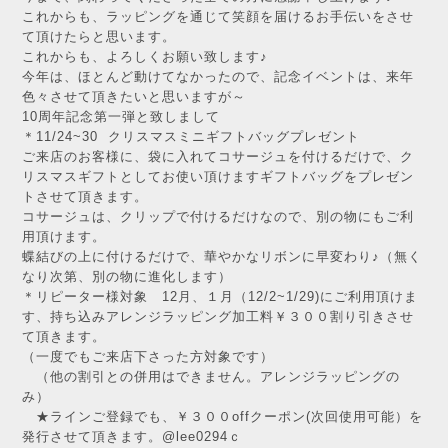
これからも、ラッピングを通じて笑顔を届けるお手伝いをさせ
て頂けたらと思います。
これからも、よろしくお願い致します♪
今年は、ほとんど動けてなかったので、記念イベントは、来年
色々させて頂きたいと思いますが～
10周年記念第一弾と致しまして
＊11/24~30 クリスマスミニギフトバッグプレゼント
ご来店のお客様に、袋に入れてコサージュを付けるだけで、ク
リスマスギフトとしてお使い頂けますギフトバッグをプレゼン
トさせて頂きます。
コサージュは、クリップで付けるだけなので、別の物にもご利
用頂けます。
蝶結びの上に付けるだけで、華やかなリボンに早変わり♪（無く
なり次第、別の物に進化します）
＊リピーター様対象 12月、１月（12/2~1/29)にご利用頂けま
す、持ち込みアレンジラッピング加工料￥３００割り引きさせ
て頂きます。
（一度でもご来店下さった方対象です）
（他の割引との併用はできません。アレンジラッピングの
み）
★ラインご登録でも、￥３００offクーポン(次回使用可能）を
発行させて頂きます。@lee0294ｃ