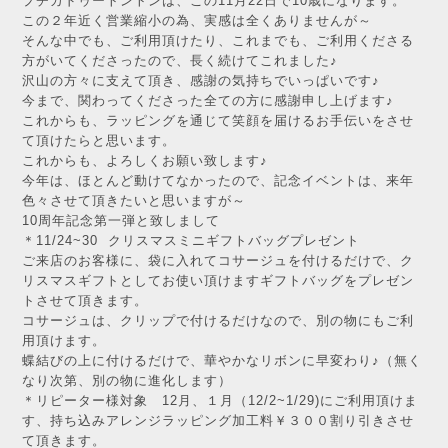
プチカドゥートントンは、この11月22日で10歳になります。
この２年近く営業縮小の為、実感は全くありませんが～
そんな中でも、ご利用頂けたり、これまでも、ご利用くださる
方がいてくださったので、長く続けてこれました♪
沢山の方々に支えて頂き、感謝の気持ちでいっぱいです♪
今まで、関わってくださった全ての方に感謝申し上げます♪
これからも、ラッピングを通じて笑顔を届けるお手伝いをさせ
て頂けたらと思います。
これからも、よろしくお願い致します♪
今年は、ほとんど動けてなかったので、記念イベントは、来年
色々させて頂きたいと思いますが～
10周年記念第一弾と致しまして
＊11/24~30 クリスマスミニギフトバッグプレゼント
ご来店のお客様に、袋に入れてコサージュを付けるだけで、ク
リスマスギフトとしてお使い頂けますギフトバッグをプレゼン
トさせて頂きます。
コサージュは、クリップで付けるだけなので、別の物にもご利
用頂けます。
蝶結びの上に付けるだけで、華やかなリボンに早変わり♪（無く
なり次第、別の物に進化します）
＊リピーター様対象 12月、１月（12/2~1/29)にご利用頂けま
す、持ち込みアレンジラッピング加工料￥３００割り引きさせ
て頂きます。