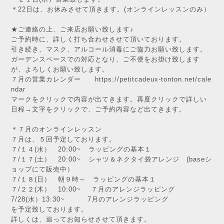
＊22日は、お休みさせて頂きます。(オンラインレッスンのみ）
★ご連絡の上、ご来店お願い致します♪
ご予約時に、詳しく打ち合わせさせて頂いております。
引き続き、マスク、アルコール消毒にご協力お願い致します。
ガーデンスペースでの対応となり、ご不便をお掛け致します
が、よろしくお願い致します。
７月の営業カレンダー
https://petitcadeux-tonton.net/cale
ndar
マークをクリックで内容が出てきます。再度クリックで詳しい
日程→文字をクリックで、ご予約内容など出てきます。
＊７月のオンラインレッスン
７月は、５回予定しております。
７/１４(水） 20:00~ ラッピングの基本１
７/１７(土） 20:00~ シャツ＆ネクタイ袋アレンジ (baseシ
ョップにて販売中）
７/１８(日） 朝９時～ ラッピングの基本１
７/２２(木） 10:00~ ７月のアレンジラッピング
7/28(水）13:30~ 7月のアレンジラッピング
を予定致しております。
詳しくは、追ってお知らせさせて頂きます。