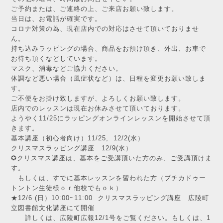
ご予約または、ご連絡の上、ご来店お願い致します。
当日は、お電話が確実です。
コロナ対策の為、現在店内での対応はさせて頂いておりませ
ん。
持ち込みラッピングの場合、商品をお預け頂き、外出、お車で
お待ち頂くなどしています。
マスク、消毒などご協力ください。
体調など悪い場合（風症状など）は、日程を変更お願い致しま
す。
ご不便をお掛け致しますが、よろしくお願い致します。
店内でのレッスンは現在お休みさせて頂いております。
ようやく11/25にラッピングオンラインレッスンを開始させて頂
きます。
基本講座（初心者向け）11/25, 12/2(水）
クリスマスラッピング講座 12/9(水）
✪クリスマス講座は、基本をご受講頂いた方のみ、ご受講頂けま
す。
もしくは、すでに基本レッスンを習われた方（プチカドゥー
トントン生徒様ｏｒ他校でもｏｋ）
★12/6 (日）10:00~11:00 クリスマスラッピング講座 広陵町
立図書館文化講座にて開催
詳しくは、広陵町広報12/1号をご覧ください。もしくは、1