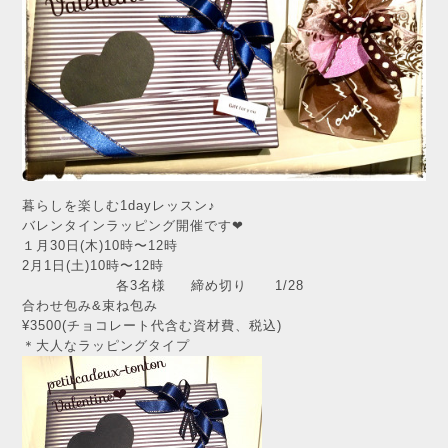
暮らしを楽しむ1dayレッスン♪
バレンタインラッピング開催です❤︎
１月30日(木)10時〜12時
2月1日(土)10時〜12時
各3名様 締め切り 1/28
合わせ包み&束ね包み
¥3500(チョコレート代含む資材費、税込)
＊大人なラッピングタイプ