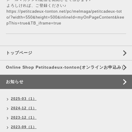
よろしければ、ご登録ください♪
https://petitcadeux-tonton.net/pc/melmaga/petitcadeux-tot
o/?width=550&height=500&inlineId=myOnPageContent&kee
pThis=true&TB_iframe=true
トップページ
Online Shop Petitcadeux-tonton(オンラインお申込み）
お知らせ
2025-03（1）
2024-12（1）
2023-12（1）
2023-09（1）