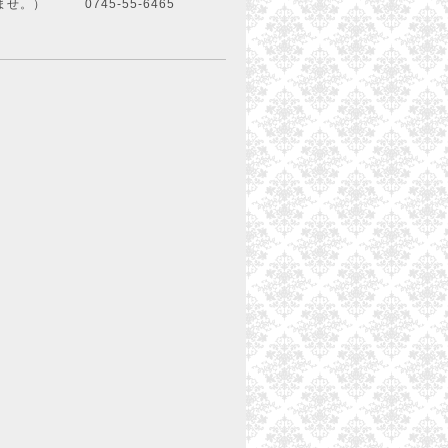
。） 0745-55-6465