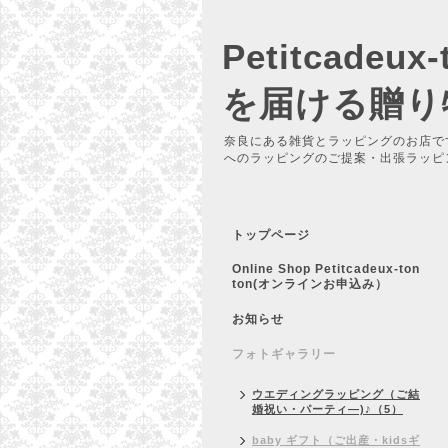
Petitcadeu
を届ける贈り
奈良にある雑貨とラッピングのお店で
へのラッピングのご提案・出張ラッピ
トップページ
Online Shop Petitcadeux-ton
ton(オンラインお申込み）
お知らせ
フォトギャラリー
ウエディングラッピング（ご結
婚祝い・パーティ―)♪（5）
baby ギフト（ご出産・kidsギ