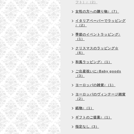
フト）♪（2）
女性の方への贈り物♪（7）
イタリアペーパーでラッピング
♪（2）
季節のイベントラッピング♪
（1）
クリスマスのラッピング☆
（6）
和風ラッピング♪（1）
ご出産祝いに♪Baby goods
（3）
ヨーロッパの雑貨♪（1）
ヨーロッパのヴィンテージ雑貨
（2）
紙物♪（1）
ギフトのご提案♪（1）
指定なし（3）