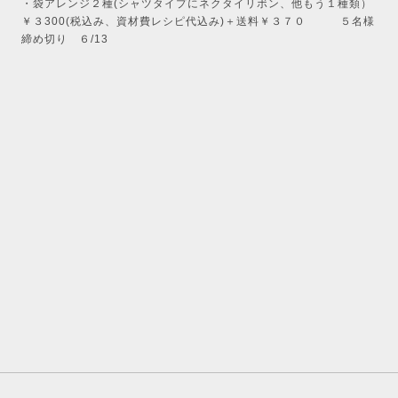
・袋アレンジ２種(シャツタイプにネクタイリボン、他もう１種類）
￥３300(税込み、資材費レシピ代込み)＋送料￥３７０ ５名様
締め切り ６/13